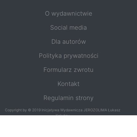
O wydawnictwie
Social media
Dla autorów
Polityka prywatności
Formularz zwrotu
Kontakt
Regulamin strony
Copyright by © 2019 Inicjatywa Wydawnicza JEROZOLIMA Łukasz
Kałużny
Copyright by © 2019
Jacek Kałużny