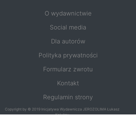
O wydawnictwie
Social media
Dla autorów
Polityka prywatności
Formularz zwrotu
Kontakt
Regulamin strony
Copyright by © 2019 Inicjatywa Wydawnicza JEROZOLIMA Łukasz
Kałużny
Copyright by © 2019
Jacek Kałużny