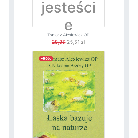
jesteści
e
Tomasz Alexiewicz OP
posłani
28,35
25,51 zł
-50%