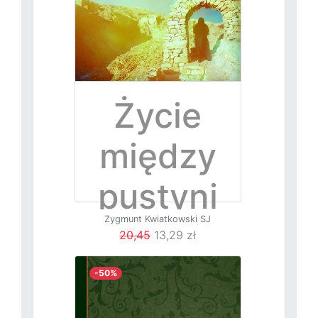
Życie
między
pustyni
Zygmunt Kwiatkowski SJ
ami
20,45
13,29 zł
-50%