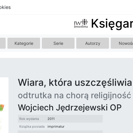
okies
Księgar
Kategorie
Serie
Autorzy
Nowoś
Wiara, która uszczęśliwia
odtrutka na chorą religijność
Wojciech Jędrzejewski OP
Rok wydania
2011
Książka posiada
imprimatur