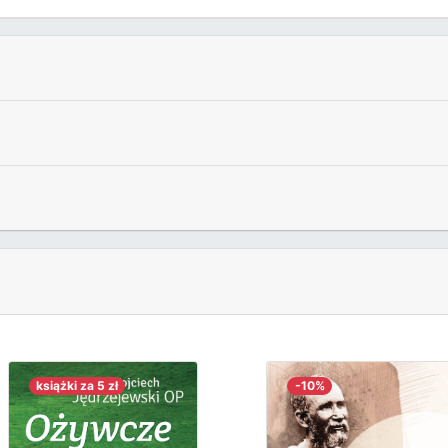
książki za 5 zł
-10%