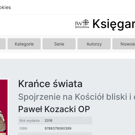
okies
Księgar
Kategorie
Serie
Autorzy
Nowoś
Krańce świata
Spojrzenie na Kościół bliski i 
Paweł Kozacki OP
Rok wydania
2016
ISBN
9788379060399