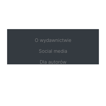
O wydawnictwie
Social media
Dla autorów
Polityka prywatności
Formularz zwrotu
Kontakt
Regulamin strony