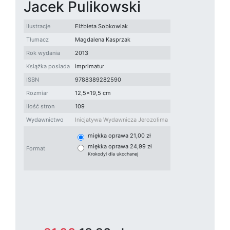
Jacek Pulikowski
Ilustracje
Elżbieta Sobkowiak
Tłumacz
Magdalena Kasprzak
Rok wydania
2013
Książka posiada
imprimatur
ISBN
9788389282590
Rozmiar
12,5x19,5 cm
Ilość stron
109
Wydawnictwo
Inicjatywa Wydawnicza Jerozolima
miękka oprawa 21,00 zł
miękka oprawa 24,99 zł
Format
Krokodyl dla ukochanej