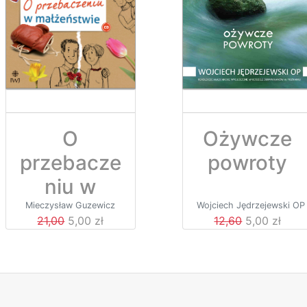
O
Ożywcze
przebacze
powroty
niu w
małżeńst
Mieczysław Guzewicz
Wojciech Jędrzejewski OP
21,00
5,00 zł
12,60
5,00 zł
wie