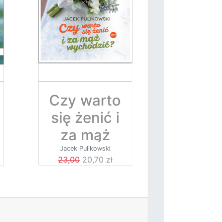
Czy warto
się żenić i
za mąż
wychodzi
Jacek Pulikowski
23,00
20,70 zł
ć?