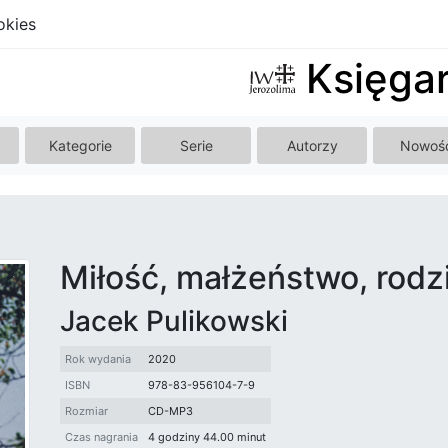
okies
Księgar
Kategorie
Serie
Autorzy
Nowoś
Miłość, małżeństwo, rodz
Jacek Pulikowski
Rok wydania
2020
ISBN
978-83-956104-7-9
Rozmiar
CD-MP3
Czas nagrania
4 godziny 44.00 minut