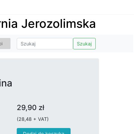
nia Jerozolimska
Szukaj
ci
ina
29,90 zł
(28,48 + VAT)
Dodaj do koszyka