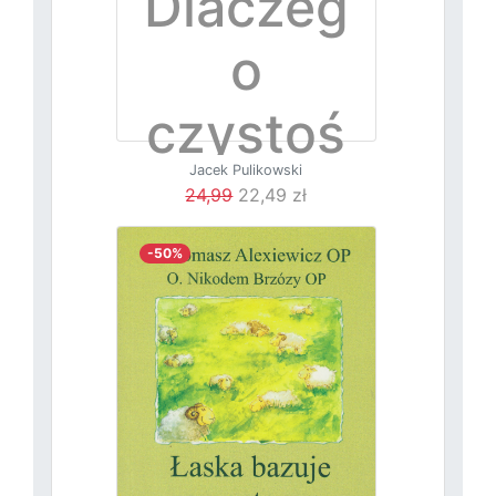
Dlaczeg
o
czystoś
Jacek Pulikowski
ć?
24,99
22,49 zł
-50%