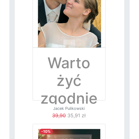
Warto
żyć
zgodnie
Jacek Pulikowski
z naturą
39,90
35,91 zł
-10%