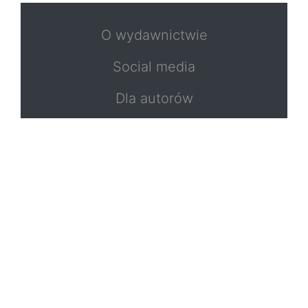
O wydawnictwie
Social media
Dla autorów
Polityka prywatności
Formularz zwrotu
Kontakt
Regulamin strony
Copyright by © 2019 Inicjatywa Wydawnicza JEROZOLIMA
Łukasz Kałużny
Copyright by © 2019
Jacek Kałużny