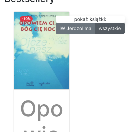
pokaż książki:
-10%
IW Jerozolima
wszystkie
Opo