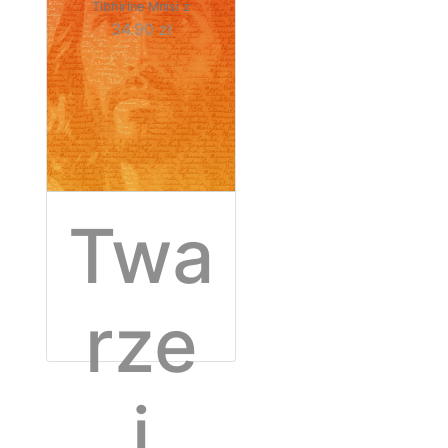
Tibhirine Mnisi z
ą
34.90 zł
Twa
rze
i