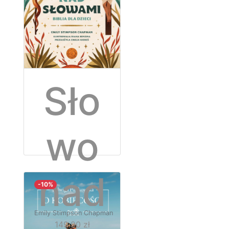
śliw
ia
Sło
wo
nad
-10%
Emily Stimpson Chapman
149.90 zł