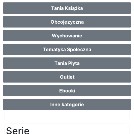
oła
Tania Książka
do
Obcojęzyczna
Wychowanie
mło
Tematyka Społeczna
Tania Płyta
deg
Outlet
Ebooki
o
Inne kategorie
Serie