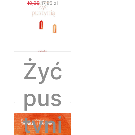
ości
19,95
17,96 zł
Żyć
pus
tyni