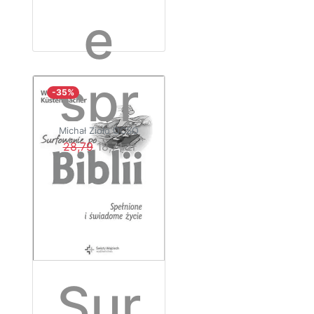
e
spr
-35%
Michał Zioło OCSO
awy
28,79
18,71 zł
Sur