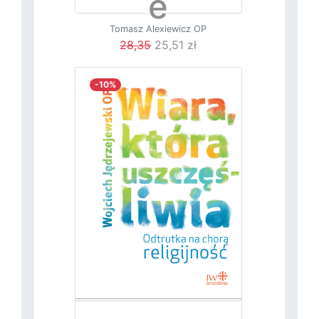
e
Tomasz Alexiewicz OP
posłani
28,35
25,51 zł
-10%