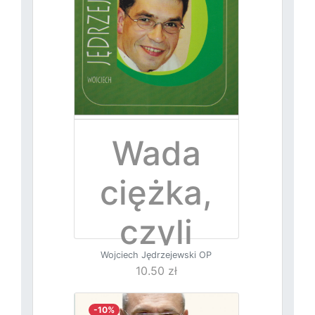
Wada
ciężka,
czyli
Wojciech Jędrzejewski OP
pycha
10.50 zł
-10%