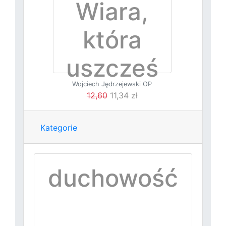
Wiara,
która
uszczęś
Wojciech Jędrzejewski OP
liwia
12,60
11,34 zł
Kategorie
duchowość