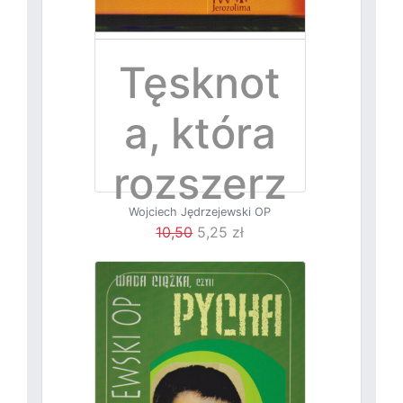
Tęsknot
a, która
rozszerz
Wojciech Jędrzejewski OP
a serce
10,50
5,25 zł